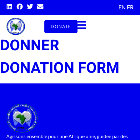
EN
FR
DONATE
DONNER
DONATION FORM
Agissons ensemble pour une Afrique unie, guidée par des